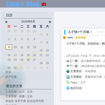
日历
2026年8月
日
一
二
三
四
五
六
26
27
28
29
30
儿子快7个月咯！
作者:f
31
1
2
3
4
5
6
7
8
儿子快7个月啦。加油加油！感
9
10
11
12
13
14
15
16
17
18
19
20
21
22
[本日志由 fang 于 2015-09
23
24
25
26
27
上一篇:
祝大家新年快乐，
28
29
下一篇:
4B10和4B11差
30
31
1
2
3
4
5
文章来自:
本站原创
登录
用户注册
引用通告:
查看所有引用
|
Tags:
儿子
最近的文章
相关日志:
王者荣耀 - 后羿 - 五杀
王者荣耀 - 露娜 - 五杀
风迪思-保养手册-机油适用范围