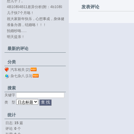
想儿子了。
发表评论
4B10和4B11差异分析(附：4b10和
4b11...
儿子快7个月咯！
祝大家新年快乐，心想事成，身体健
康。
准备办酒，结婚咯！！！
拍婚纱咯......
明天提亲！
最新的评论
分类
汽车相关 [2]
杂七杂八 [13]
搜索
关键字 
类 型 
统计
日志:
15
篇
评论: 
0
个