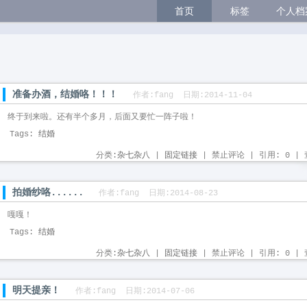
首页
标签
个人档
准备办酒，结婚咯！！！
作者:fang 日期:2014-11-04
终于到来啦。还有半个多月，后面又要忙一阵子啦！
Tags:
结婚
分类:
杂七杂八
| 
固定链接
| 禁止评论 | 引用: 0 | 查
拍婚纱咯......
作者:fang 日期:2014-08-23
嘎嘎！
Tags:
结婚
分类:
杂七杂八
| 
固定链接
| 禁止评论 | 引用: 0 | 查
明天提亲！
作者:fang 日期:2014-07-06