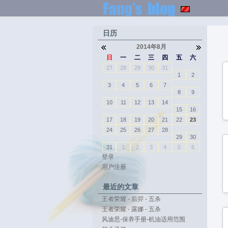
日历
2014年8月
日
一
二
三
四
五
六
27
28
29
30
31
1
2
3
4
5
6
7
8
9
10
11
12
13
14
15
16
17
18
19
20
21
22
23
24
25
26
27
28
29
30
31
1
2
3
4
5
6
登录
用户注册
最近的文章
王者荣耀 - 后羿 - 五杀
王者荣耀 - 露娜 - 五杀
风迪思-保养手册-机油适用范围