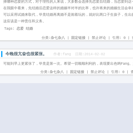
择哪种恋爱的方式，对于理性的人来说，大多数会选择先恋爱后结婚，当恋爱到达
在我眼中看来，先结婚后恋爱这样的婚姻半对半的比率，也许将来的婚姻生活会幸
可以采用试婚来取代，毕竟结婚再离婚不是闹着玩的，就好比两口子生孩子，生出
这应该是一种责任和义务。
Tags:
恋爱
结婚
分类:
杂七杂八
| 
固定链接
| 禁止评论 | 引用: 0 | 查
今晚很亢奋也很紧张。
作者:fang 日期:2014-02-02
可能到早上更紧张了，毕竟是第一次。希望一切顺顺利利的，表现要出色哟Fang
分类:
杂七杂八
| 
固定链接
| 禁止评论 | 引用: 0 | 查