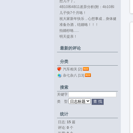
想儿子了。
4B10和4B11差异分析(附：4b10和
4b11...
儿子快7个月咯！
祝大家新年快乐，心想事成，身体健
康。
准备办酒，结婚咯！！！
拍婚纱咯......
明天提亲！
最新的评论
分类
汽车相关 [2]
杂七杂八 [13]
搜索
关键字 
类 型 
统计
日志:
15
篇
评论: 
0
个