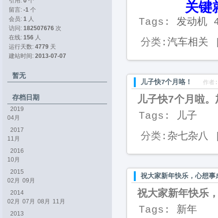
引用: 
0
个
关键就是
留言: 
-1
个
会员: 
1
人
Tags:
发动机
访问: 
182507676
次
在线: 
156
人
分类:
汽车相关
|
运行天数: 
4779
天
建站时间: 
2013-07-07
暂无
儿子快7个月咯！
作者:
存档日期
儿子快7个月啦。
2019
Tags:
儿子
04月
2017
分类:
杂七杂八
|
11月
2016
10月
2015
祝大家新年快乐，心想事
02月
09月
祝大家新年快乐
2014
02月
07月
08月
11月
Tags:
新年
2013