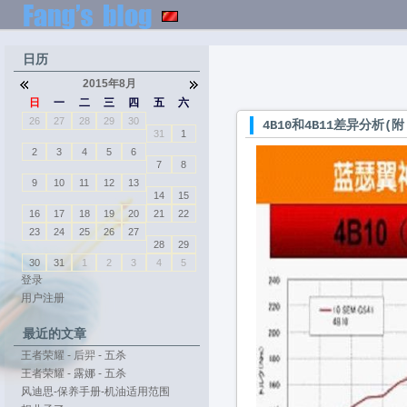
日历
2015年8月
日
一
二
三
四
五
六
26
27
28
29
30
4B10和4B11差异分析(
31
1
2
3
4
5
6
7
8
9
10
11
12
13
14
15
16
17
18
19
20
21
22
23
24
25
26
27
28
29
30
31
1
2
3
4
5
登录
用户注册
最近的文章
王者荣耀 - 后羿 - 五杀
王者荣耀 - 露娜 - 五杀
风迪思-保养手册-机油适用范围