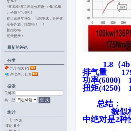
想儿子了。
4B10和4B11差异分析(附：4b10和
4b11...
儿子快7个月咯！
祝大家新年快乐，心想事成，身体健
康。
准备办酒，结婚咯！！！
拍婚纱咯......
明天提亲！
最新的评论
分类
1.8（4b1
汽车相关 [2]
排气量 1
杂七杂八 [13]
功率(60
扭矩(4250
搜索
关键字 
类 型 
总结：
貌似相差不
统计
中绝对是2种
日志:
15
篇
评论: 
0
个