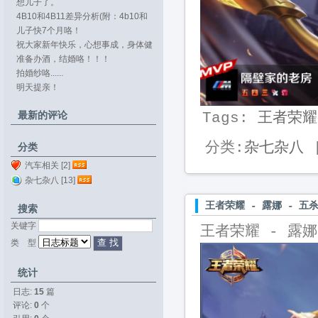
想儿子了。
4B10和4B11差异分析(附：4b10和
4b11...
儿子快7个月咯！
祝大家新年快乐，心想事成，身体健
康。
准备办酒，结婚咯！！！
拍婚纱咯......
明天提亲！
最新的评论
Tags:
王者荣耀
分类:
杂七杂八
|
分类
汽车相关 [2]
杂七杂八 [13]
王者荣耀 - 露娜 - 五
搜索
关键字 
王者荣耀 - 露娜
类 型 
统计
日志:
15
篇
评论: 
0
个