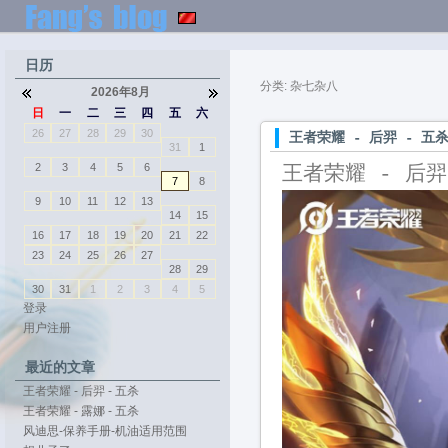
日历
分类: 杂七杂八
2026年8月
日
一
二
三
四
五
六
26
27
28
29
30
王者荣耀 - 后羿 - 五
31
1
2
3
4
5
6
王者荣耀 - 后羿
7
8
9
10
11
12
13
14
15
16
17
18
19
20
21
22
23
24
25
26
27
28
29
30
31
1
2
3
4
5
登录
用户注册
最近的文章
王者荣耀 - 后羿 - 五杀
王者荣耀 - 露娜 - 五杀
风迪思-保养手册-机油适用范围