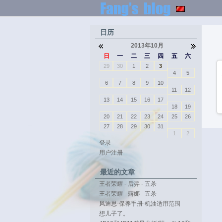
日历
2013年10月
日
一
二
三
四
五
六
29
30
1
2
3
4
5
6
7
8
9
10
11
12
13
14
15
16
17
18
19
20
21
22
23
24
25
26
27
28
29
30
31
1
2
登录
用户注册
最近的文章
王者荣耀 - 后羿 - 五杀
王者荣耀 - 露娜 - 五杀
风迪思-保养手册-机油适用范围
想儿子了。