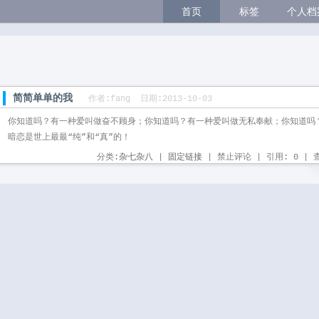
首页
标签
个人档
简简单单的我
作者:fang 日期:2013-10-03
你知道吗？有一种爱叫做奋不顾身；你知道吗？有一种爱叫做无私奉献；你知道吗
暗恋是世上最最“纯”和“真”的！
分类:
杂七杂八
| 
固定链接
| 禁止评论 | 引用: 0 | 查