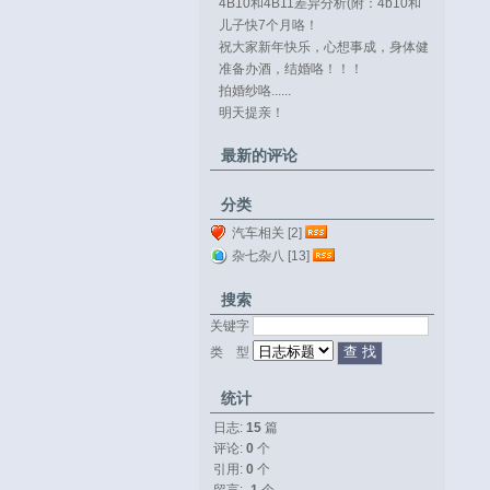
4B10和4B11差异分析(附：4b10和
4b11...
儿子快7个月咯！
祝大家新年快乐，心想事成，身体健
康。
准备办酒，结婚咯！！！
拍婚纱咯......
明天提亲！
最新的评论
分类
汽车相关 [2]
杂七杂八 [13]
搜索
关键字 
类 型 
统计
日志:
15
篇
评论: 
0
个
引用: 
0
个